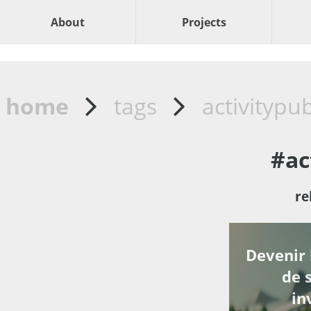
About
Projects
home
tags
activitypu
#ac
re
Devenir 
de 
in